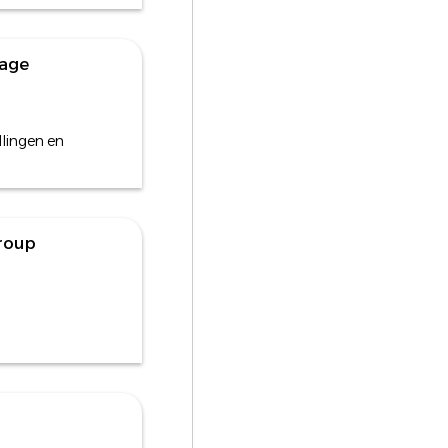
rage
llingen en
roup