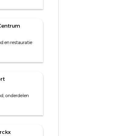
 Centrum
 en restauratie
rt
d, onderdelen
erckx