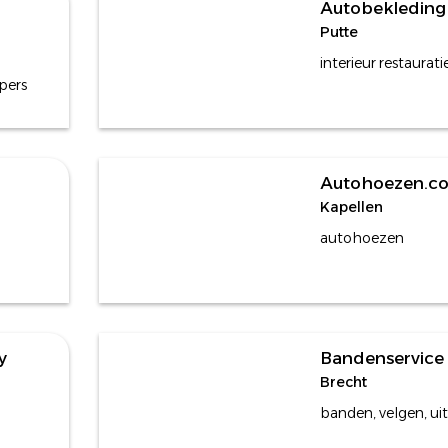
Autobekleding
Putte
interieur restaurati
pers
Autohoezen.c
Kapellen
autohoezen
y
Bandenservic
Brecht
banden, velgen, uitl