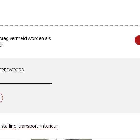
 graag vermeld worden als
er
.
TREFWOORD
,
stalling
,
transport
,
interieur