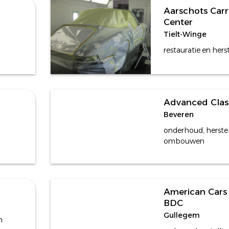
Aarschots Carr
Center
Tielt-Winge
restauratie en hers
Advanced Clas
Beveren
onderhoud, herstel
ombouwen
American Cars 
BDC
Gullegem
n