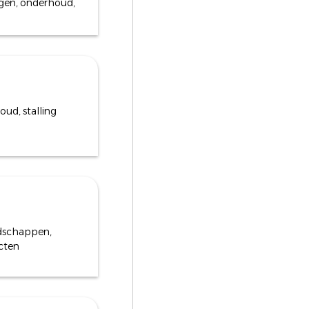
ngen, onderhoud,
oud, stalling
dschappen,
cten