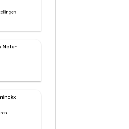
tellingen
n Noten
minckx
oren