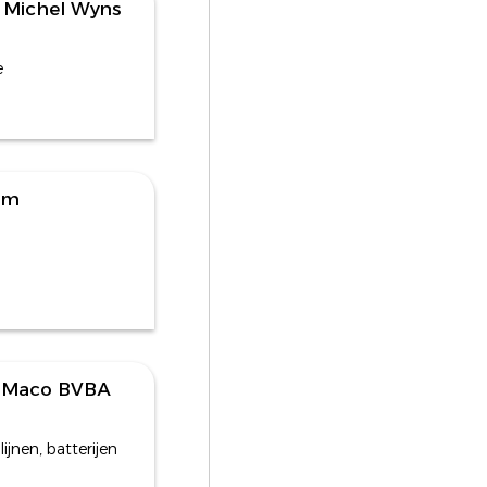
 Michel Wyns
e
om
e Maco BVBA
ijnen, batterijen