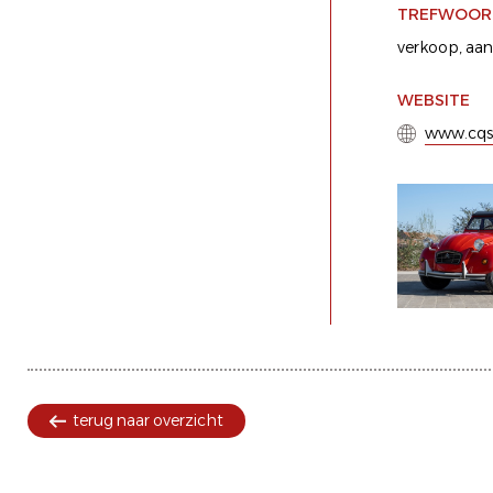
TREFWOOR
verkoop
,
aa
WEBSITE
www.cqsc
terug naar overzicht