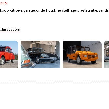
DEN
nkoop
,
citroën
,
garage
,
onderhoud
,
herstellingen
,
restauratie
,
zands
lassics.com