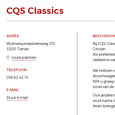
CQS Classics
ADRES
BESCHRIJV
Wulmersumsesteenweg 155
Bij CQS Class
3300 Tienen
Citroën.
Als preferre
route plannen
vakkennis va
TELEFOON
We hebben st
droomwagen
016 62 42 15
Wilt u graag
looks van de
E-MAIL
Ook andere m
Stuur e-mail
onze ruime 
leven brenge