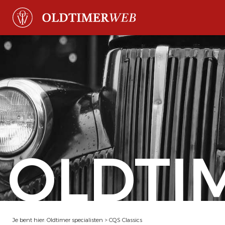
OLDTI
Je bent hier:
Oldtimer specialisten
>
CQS Classics