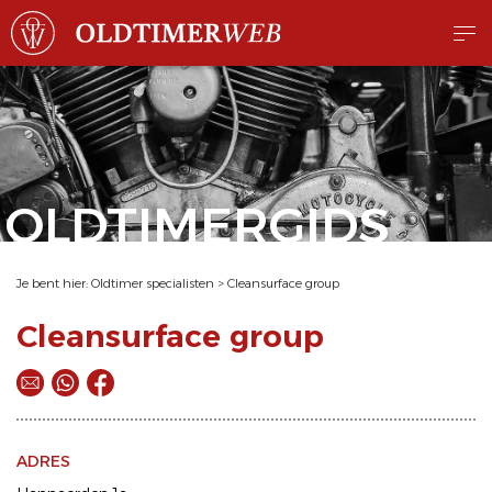
OLDTIMERGIDS
Je bent hier:
Oldtimer specialisten
>
Cleansurface group
Cleansurface group
ADRES