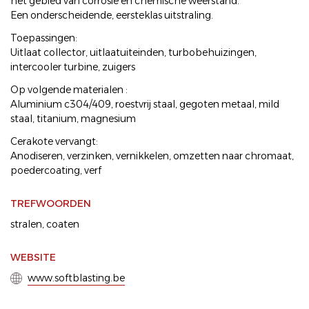
het gebied van corrosie en chemische weerstand.
Een onderscheidende, eersteklas uitstraling.
Toepassingen:
Uitlaat collector, uitlaatuiteinden, turbobehuizingen,
intercooler turbine, zuigers
Op volgende materialen :
Aluminium c304/409, roestvrij staal, gegoten metaal, mild
staal, titanium, magnesium
Cerakote vervangt:
Anodiseren, verzinken, vernikkelen, omzetten naar chromaat,
poedercoating, verf
TREFWOORDEN
stralen
,
coaten
WEBSITE
www.softblasting.be