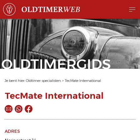
OLDTIMERGIDS
Je bent hier:
Oldtimer specialisten
>
TecMate International
TecMate International
ADRES