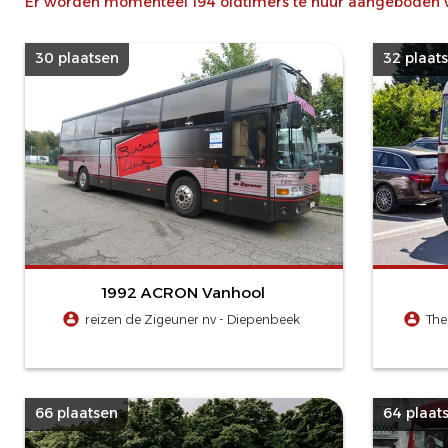
Er worden momenteel 194 oldtimers te huur aangeboden voo
30 plaatsen
32 plaat
1992 ACRON Vanhool
reizen de Zigeuner nv - Diepenbeek
The
66 plaatsen
64 plaat