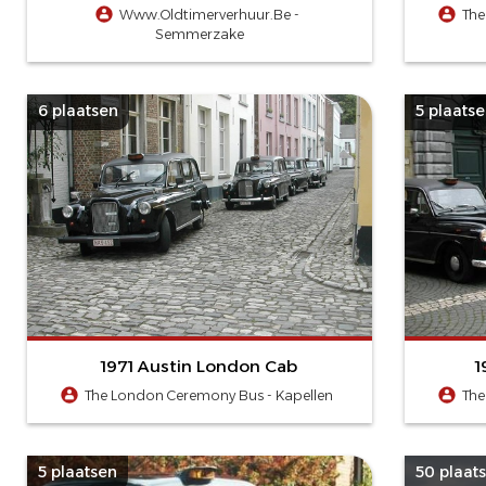
Www.Oldtimerverhuur.Be -
The
Semmerzake
6 plaatsen
5 plaats
1971 Austin London Cab
1
The London Ceremony Bus - Kapellen
The
5 plaatsen
50 plaat