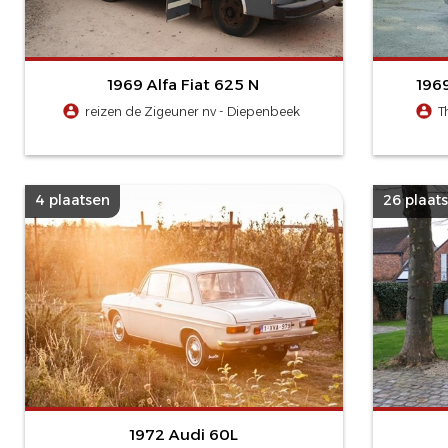
1969 Alfa Fiat 625 N
196
reizen de Zigeuner nv - Diepenbeek
T
4 plaatsen
26 plaat
1972 Audi 60L