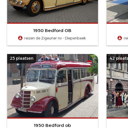
1950 Bedford OB
reizen de Zigeuner nv - Diepenbeek
re
25 plaatsen
42 plaat
1950 Bedford ob