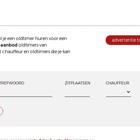
l je een
oldtimer huren
voor een
advertentie 
e aanbod
oldtimers van
 chauffeur
en oldtimers die je kan
TREFWOORD
ZITPLAATSEN
CHAUFFEUR