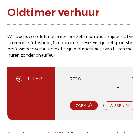
Oldtimer verhuur
Wil je eens een
oldtimer huren
om zelf mee rond te rijden? Of wi
ceremonie, fotoshoot, filmopname,...? Hier vind je het
grootst
professionele verhuurders. Er zijn oldtimers die je kan
huren met
huren zonder chauffeur
.
FILTER
REGIO
ZOEK
WISSEN