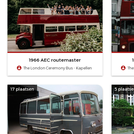
1966 AEC routemaster
The London Ceremony Bus - Kapellen
The
17 plaatsen
5 plaats