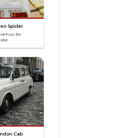
eo Spider
erhuur.Be -
ake
ondon Cab