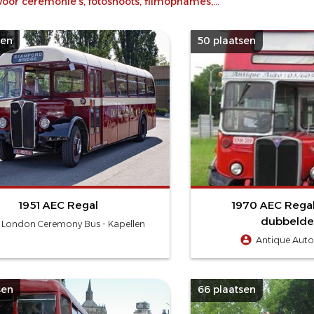
r ceremonie's, fotoshoots, filmopnames,...
sen
50 plaatsen
1951 AEC Regal
1970 AEC Regal
dubbelde
 London Ceremony Bus - Kapellen
Antique Auto
sen
66 plaatsen