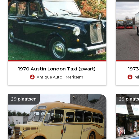
1970 Austin London Taxi (zwart)
1973
Antique Auto - Merksem
re
29 plaatsen
29 plaat