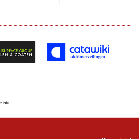
 info.