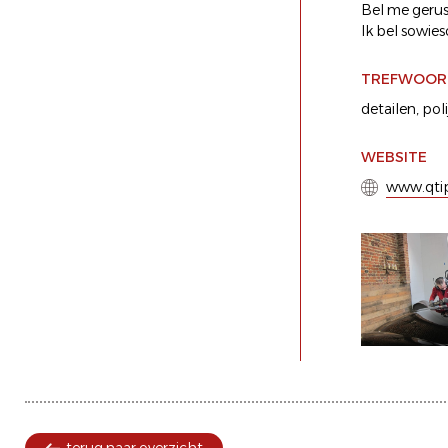
Bel me gerust
Ik bel sowies
TREFWOOR
detailen
,
poli
WEBSITE
www.qti