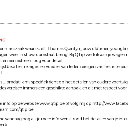
ING
eenmanszaak waar ikzelf, Thomas Quintyn, jouw oldtimer, youngtim
agen weer in showroomstaat breng. Bij QTip werk ik aan je wagen m
ct en een extreem oog voor detail.
lijstbeurten, reinigen en voeden van leder, reinigen van het interieur,
l.
s ... omdat ik mij specifiek richt op het detailen van oudere voertu
ides vereisen immers een geschikte aanpak, en dit met respect voo
er info op de website www.qtip.be of volg mij op http://www.face
agram.com/qtip.be.
 vandaag nog als je meer info wenst rond het detailen van je interi
werk.