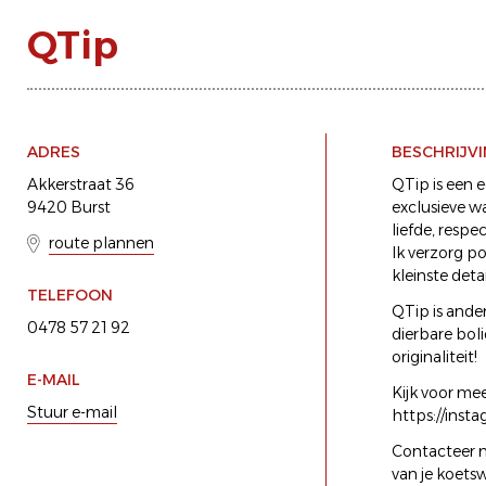
QTip
ADRES
BESCHRIJV
Akkerstraat 36
QTip is een 
9420 Burst
exclusieve w
liefde, respe
route plannen
Ik verzorg po
kleinste detai
TELEFOON
QTip is ander
0478 57 21 92
dierbare bol
originaliteit!
E-MAIL
Kijk voor me
Stuur e-mail
https://inst
Contacteer me
van je koets