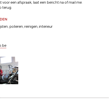
 voor een afspraak, laat een bericht na of mail me.
o terug.
DEN
jsten
,
polieren
,
reinigen
,
interieur
p.be