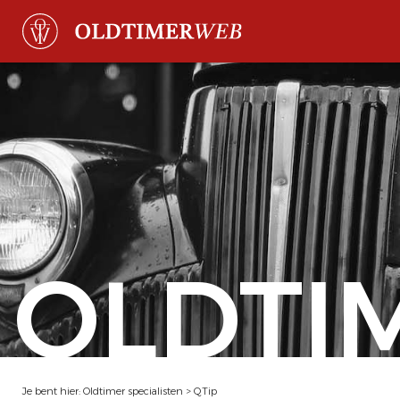
OLDTI
Je bent hier:
Oldtimer specialisten
>
QTip