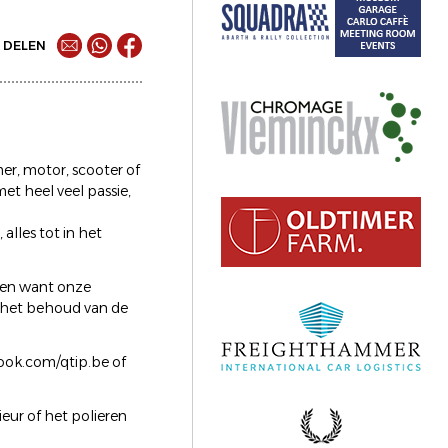
DELEN
er, motor, scooter of
et heel veel passie,
 alles tot in het
igen want onze
r het behoud van de
book.com/qtip.be of
eur of het polieren