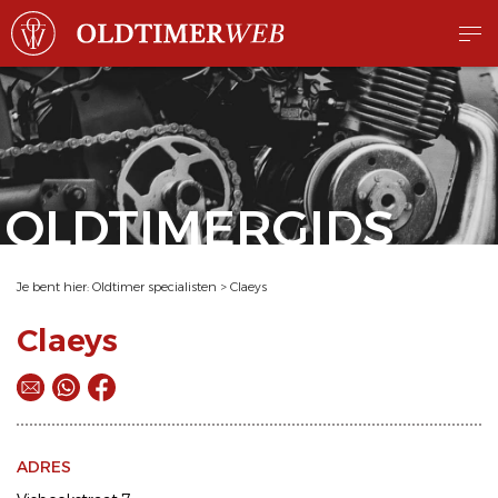
OLDTIMERGIDS
Je bent hier:
Oldtimer specialisten
>
Claeys
Claeys
ADRES