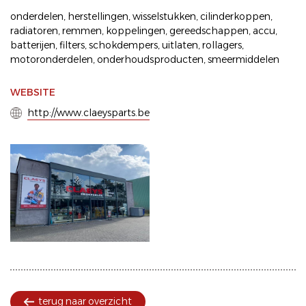
onderdelen
,
herstellingen
,
wisselstukken
,
cilinderkoppen
,
radiatoren
,
remmen
,
koppelingen
,
gereedschappen
,
accu
,
batterijen
,
filters
,
schokdempers
,
uitlaten
,
rollagers
,
motoronderdelen
,
onderhoudsproducten
,
smeermiddelen
WEBSITE
http://www.claeysparts.be
terug naar overzicht