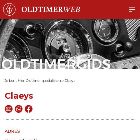
OLDTIMERGIDS
Je bent hier:
Oldtimer specialisten
>
Claeys
Claeys
ADRES