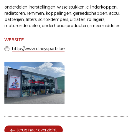
onderdelen
,
herstellingen
,
wisselstukken
,
cilinderkoppen
,
radiatoren
,
remmen
,
koppelingen
,
gereedschappen
,
accu
,
batterijen
,
filters
,
schokdempers
,
uitlaten
,
rollagers
,
motoronderdelen
,
onderhoudsproducten
,
smeermiddelen
WEBSITE
http://www.claeysparts.be
terug naar overzicht