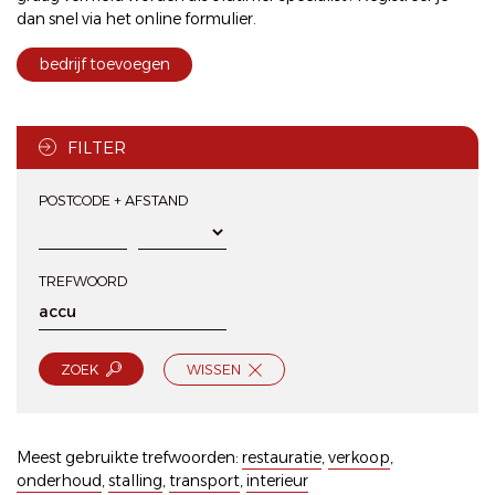
dan snel via het
online formulier
.
bedrijf toevoegen
FILTER
POSTCODE + AFSTAND
TREFWOORD
ZOEK
WISSEN
Meest gebruikte trefwoorden:
restauratie
,
verkoop
,
onderhoud
,
stalling
,
transport
,
interieur