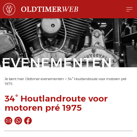
EVENEMENTEN
Je bent hier:
Oldtimer evenementen
>
34° Houtlandroute voor motoren pré
1975
34° Houtlandroute voor
motoren pré 1975