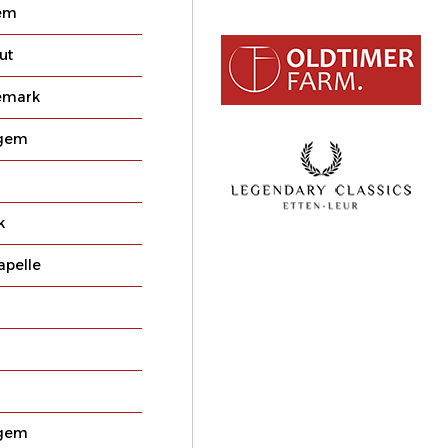
em
ut
emark
egem
k
apelle
egem