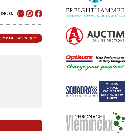
DELEN
nement toevoegen
E