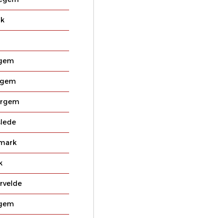
jk
gem
egem
ergem
lede
mark
k
ervelde
gem