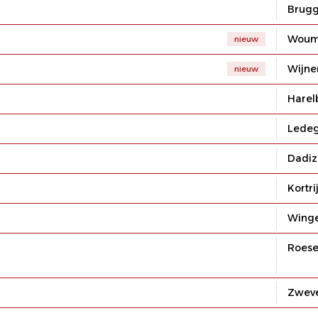
Brug
Wou
nieuw
Wijne
nieuw
Harel
Lede
Dadiz
Kortri
Wing
Roese
Zwev