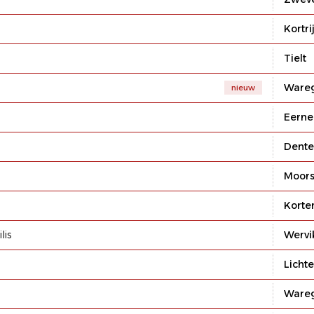
Kortri
Tielt
Ware
nieuw
Eern
Dent
Moors
Korte
lis
Wervi
Licht
Ware