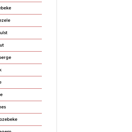
ebeke
ezele
ulst
ut
berge
k
e
ne
nes
ozebeke
egem