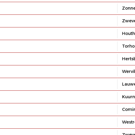
Zonn
Zwev
Houth
Torho
Herts
Wervi
Lauw
Kuur
Comi
Westr
Zwev