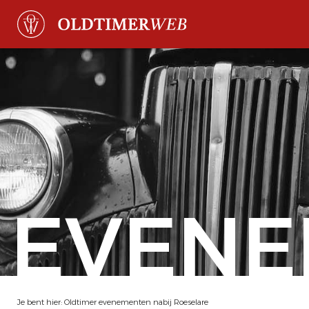
EVENE
Je bent hier:
Oldtimer evenementen nabij Roeselare