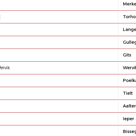
Merk
t
Torho
Lang
Gull
Gits
ervik
Wervi
Poelk
Tielt
Aalter
Ieper
Biss