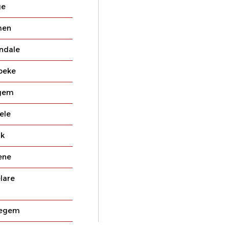
ge
men
ndale
beke
gem
ele
jk
ene
lare
egem