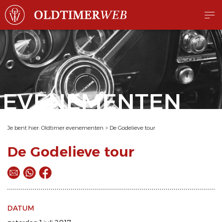
EVENEMENTEN
Je bent hier:
Oldtimer evenementen
>
De Godelieve tour
De Godelieve tour
DATUM