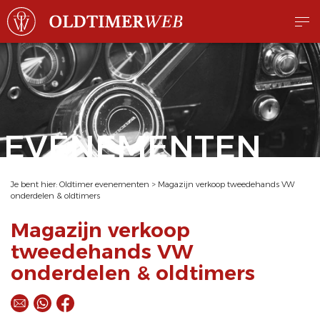
EVENEMENTEN
Je bent hier:
Oldtimer evenementen
>
Magazijn verkoop tweedehands VW
onderdelen & oldtimers
Magazijn verkoop
tweedehands VW
onderdelen & oldtimers