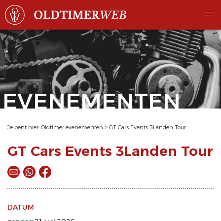
EVENEMENTEN
Je bent hier:
Oldtimer evenementen
>
GT Cars Events 3Landen Tour
GT Cars Events 3Landen Tour
DATUM