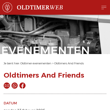
EVENEMENTEN
Je bent hier:
Oldtimer evenementen
>
Oldtimers And Friends
Oldtimers And Friends
DATUM