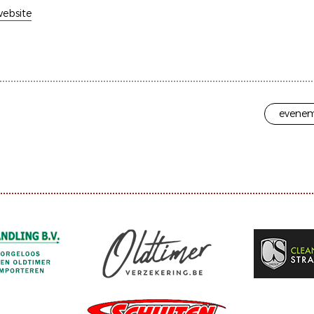
ebsite
evenem