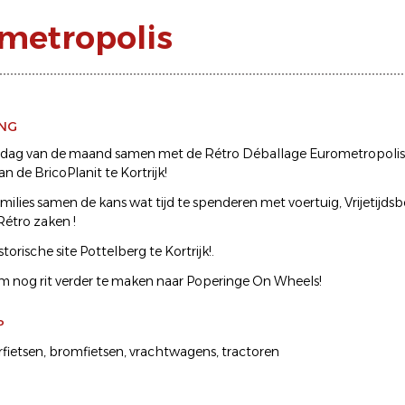
metropolis
ING
ondag van de maand samen met de Rétro Déballage Eurometropoli
n de BricoPlanit te Kortrijk!
milies samen de kans wat tijd te spenderen met voertuig, Vrijetijds
Rétro zaken !
storische site Pottelberg te Kortrijk!.
m nog rit verder te maken naar Poperinge On Wheels!
P
fietsen
bromfietsen
vrachtwagens
tractoren