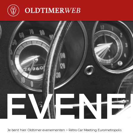
EVENE
Je bent hier:
Oldtimer evenementen
>
Rétro Car Meeting Eurometropolis