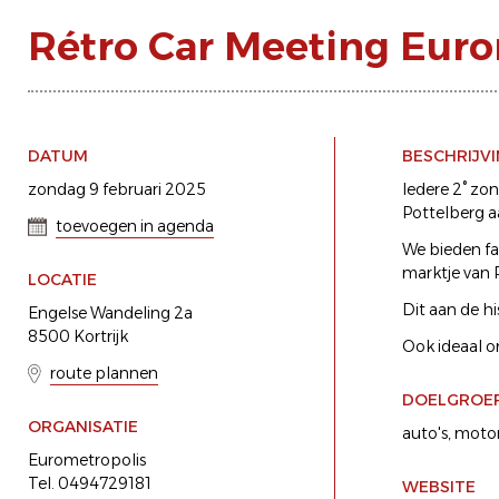
Rétro Car Meeting Euro
DATUM
BESCHRIJV
zondag 9 februari 2025
Iedere 2° z
Pottelberg aa
toevoegen in agenda
We bieden fa
marktje van 
LOCATIE
Dit aan de hi
Engelse Wandeling 2a
8500 Kortrijk
Ook ideaal o
route plannen
DOELGROE
ORGANISATIE
auto's
motor
Eurometropolis
Tel. 0494729181
WEBSITE