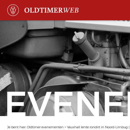
EVENE
Je bent hier:
Oldtimer evenementen
>
Vauxhall lente rondrit in Noord-Limbug 