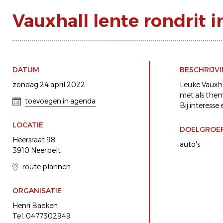
Vauxhall lente rondrit 
DATUM
BESCHRIJV
zondag 24 april 2022
Leuke Vauxha
met als the
toevoegen in agenda
Bij interess
LOCATIE
DOELGROE
Heersraat 98
auto's
3910 Neerpelt
route plannen
ORGANISATIE
Henri Baeken
Tel. 0477302949