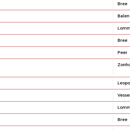
Bree
Balen
Lomm
Bree
Peer
Zonh
Leopo
Vesse
Lomm
Bree