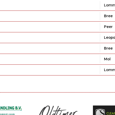
Lomm
Bree
Peer
Leopo
Bree
Mol
Lomm