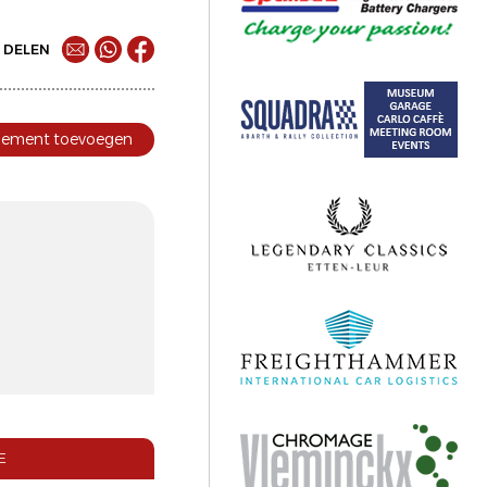
DELEN
nement toevoegen
E