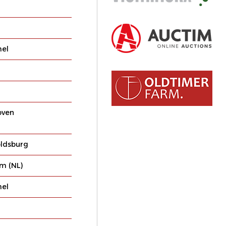
el
oven
ldsburg
m (NL)
el