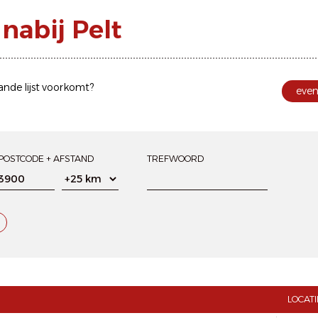
abij Pelt
ande lijst voorkomt?
eve
POSTCODE + AFSTAND
TREFWOORD
LOCATI