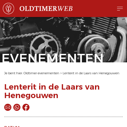
EVENEMENTEN
Je bent hier:
Oldtimer evenementen
>
Lenterit in de Laars van Henegouwen
Lenterit in de Laars van
Henegouwen