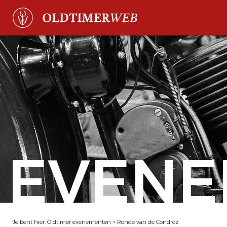
EVENE
Je bent hier:
Oldtimer evenementen
>
Ronde van de Condroz