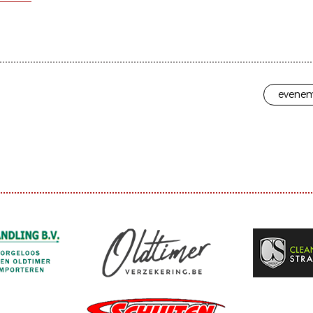
evenem