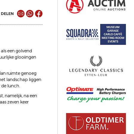
DELEN
 als een golvend
uurlijke glooiingen
 dan ruimte genoeg
het landschap liggen
 de lunch.
, namelijk, na een
Maas zeven keer