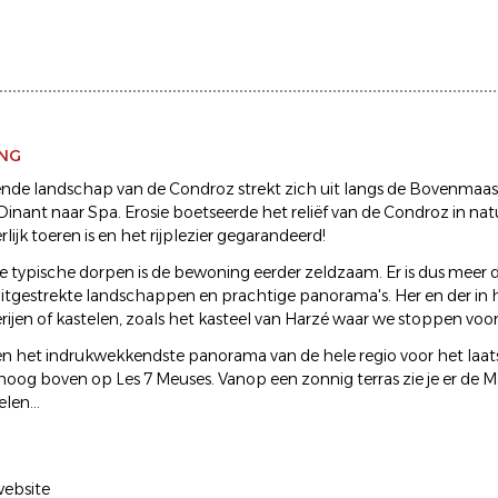
ING
ende landschap van de Condroz strekt zich uit langs de Bovenmaas
Dinant naar Spa. Erosie boetseerde het reliëf van de Condroz in nat
lijk toeren is en het rijplezier gegarandeerd!
e typische dorpen is de bewoning eerder zeldzaam. Er is dus meer
itgestrekte landschappen en prachtige panorama's. Her en der in 
rijen of kastelen, zoals het kasteel van Harzé waar we stoppen voor
 het indrukwekkendste panorama van de hele regio voor het laatst
, hoog boven op Les 7 Meuses. Vanop een zonnig terras zie je er de 
len...
ebsite