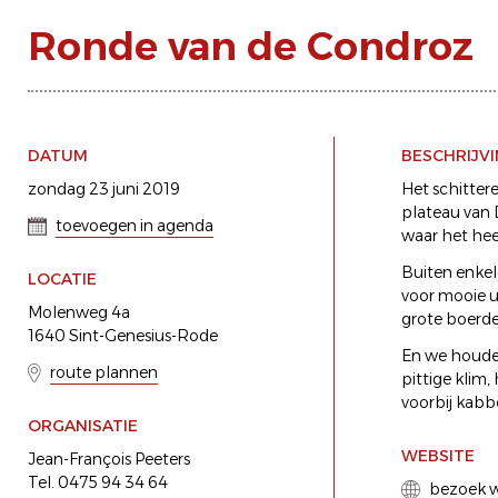
Ronde van de Condroz
DATUM
BESCHRIJV
zondag 23 juni 2019
Het schitter
plateau van 
toevoegen in agenda
waar het heer
Buiten enkel
LOCATIE
voor mooie u
Molenweg 4a
grote boerde
1640 Sint-Genesius-Rode
En we houden
route plannen
pittige klim
voorbij kabbe
ORGANISATIE
WEBSITE
Jean-François Peeters
Tel. 0475 94 34 64
bezoek w