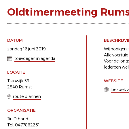
Oldtimermeeting Rums
DATUM
BESCHRIJV
zondag 16 juni 2019
Wij nodigen 
Alle voertui
toevoegen in agenda
Voor de jongs
Iedereen we
LOCATIE
Tuinwijk 59
WEBSITE
2840 Rumst
bezoek w
route plannen
ORGANISATIE
Jiri D'hondt
Tel. 0477862251