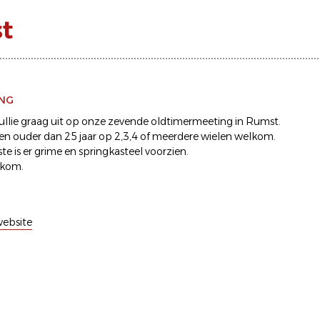
t
ING
jullie graag uit op onze zevende oldtimermeeting in Rumst.
gen ouder dan 25 jaar op 2,3,4 of meerdere wielen welkom.
te is er grime en springkasteel voorzien.
lkom.
ebsite