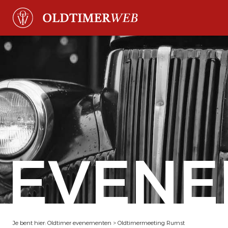
EVENE
Je bent hier:
Oldtimer evenementen
>
Oldtimermeeting Rumst