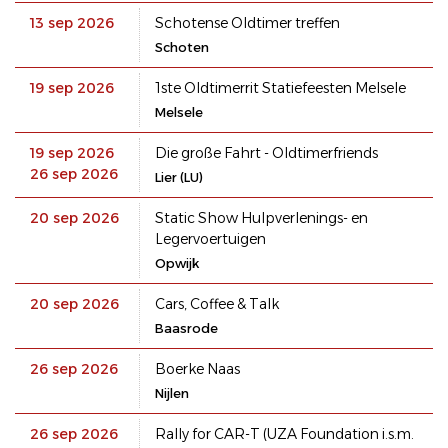
13 sep 2026
Schotense Oldtimer treffen
Schoten
19 sep 2026
1ste Oldtimerrit Statiefeesten Melsele
Melsele
19 sep 2026
Die große Fahrt - Oldtimerfriends
26 sep 2026
Lier (LU)
20 sep 2026
Static Show Hulpverlenings- en
Legervoertuigen
Opwijk
20 sep 2026
Cars, Coffee & Talk
Baasrode
26 sep 2026
Boerke Naas
Nijlen
26 sep 2026
Rally for CAR-T (UZA Foundation i.s.m.