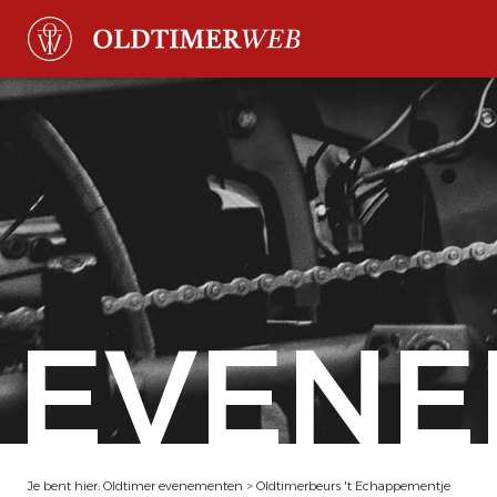
EVENE
Je bent hier:
Oldtimer evenementen
>
Oldtimerbeurs 't Echappementje