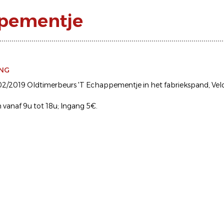
ppementje
ING
02/2019 Oldtimerbeurs 'T Echappementje in het fabriekspand, Veld
vanaf 9u tot 18u; Ingang 5€.