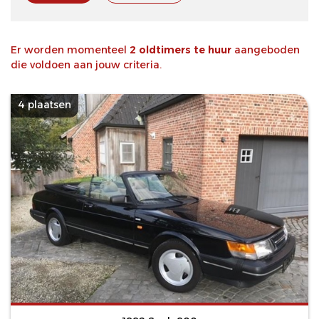
Er worden momenteel
2 oldtimers te huur
aangeboden
die voldoen aan jouw criteria.
4 plaatsen