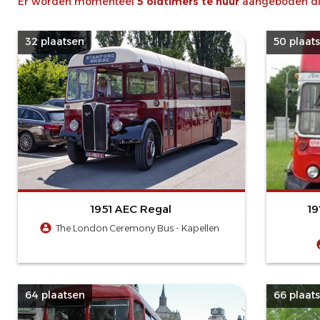
Er worden momenteel
5 oldtimers te huur
aangeboden die
32 plaatsen
50 plaat
1951 AEC Regal
19
The London Ceremony Bus - Kapellen
64 plaatsen
66 plaat