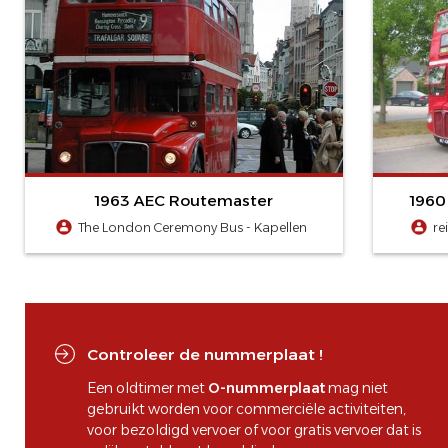
1963 AEC Routemaster
1960
The London Ceremony Bus - Kapellen
re
Controleer de nummerplaat !
Een oldtimer met
O-nummerplaat
mag niet
gebruikt worden voor commerciële activiteiten,
voor bezoldigd vervoer of voor gratis vervoer dat is