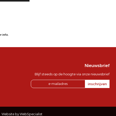
 info.
Nieuwsbrief
Blijf steeds op de hoogte via onze nieuwsbrief
inschrijven
Website by WebSpecialist