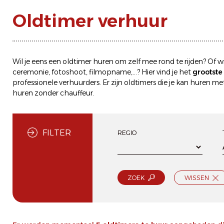
Oldtimer verhuur
Wil je eens een
oldtimer huren
om zelf mee rond te rijden? Of wi
ceremonie, fotoshoot, filmopname,...? Hier vind je het
grootst
professionele verhuurders. Er zijn oldtimers die je kan
huren met
huren zonder chauffeur
.
FILTER
REGIO
ZOEK
WISSEN