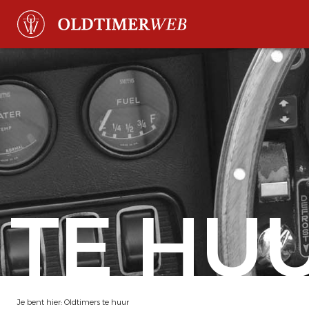
TE HU
Je bent hier:
Oldtimers te huur