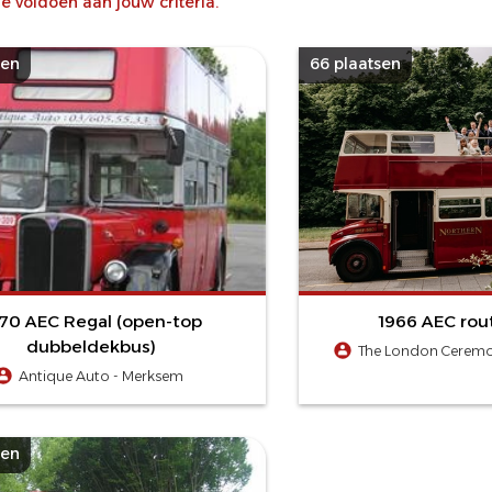
 voldoen aan jouw criteria.
sen
66 plaatsen
70 AEC Regal (open-top
1966 AEC ro
dubbeldekbus)
The London Ceremon
Antique Auto - Merksem
sen