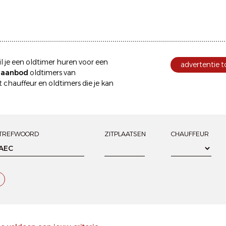
l je een
oldtimer huren
voor een
advertentie 
e aanbod
oldtimers van
 chauffeur
en oldtimers die je kan
TREFWOORD
ZITPLAATSEN
CHAUFFEUR