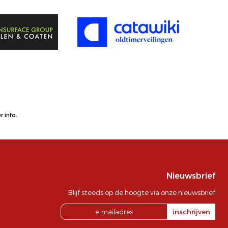
 info.
Nieuwsbrief
Blijf steeds op de hoogte via onze nieuwsbrief
inschrijven