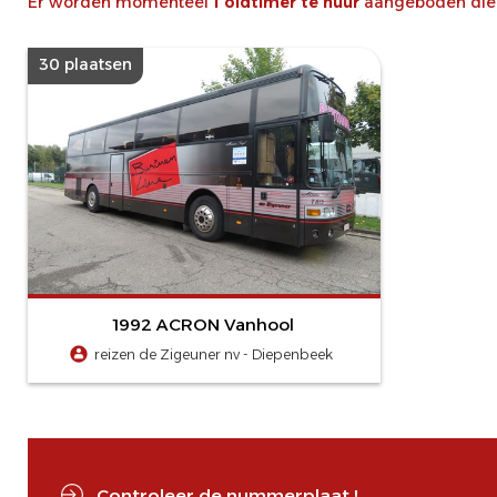
Er worden momenteel
1 oldtimer te huur
aangeboden die v
30 plaatsen
1992 ACRON Vanhool
reizen de Zigeuner nv - Diepenbeek
Controleer de nummerplaat !