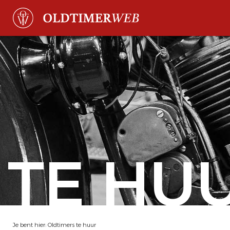
TE HU
Je bent hier:
Oldtimers te huur