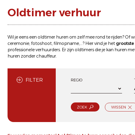
Oldtimer verhuur
Wil je eens een
oldtimer huren
om zelf mee rond te rijden? Of wi
ceremonie, fotoshoot, filmopname,...? Hier vind je het
grootst
professionele verhuurders. Er zijn oldtimers die je kan
huren met
huren zonder chauffeur
.
FILTER
REGIO
ZOEK
WISSEN