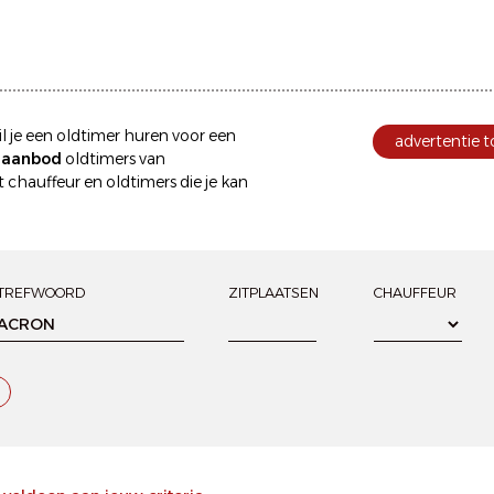
l je een
oldtimer huren
voor een
advertentie 
e aanbod
oldtimers van
 chauffeur
en oldtimers die je kan
TREFWOORD
ZITPLAATSEN
CHAUFFEUR