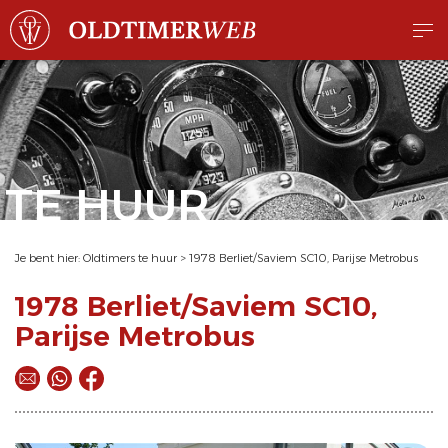
TE HUUR
Je bent hier:
Oldtimers te huur
>
1978 Berliet/Saviem SC10, Parijse Metrobus
1978 Berliet/Saviem SC10,
Parijse Metrobus