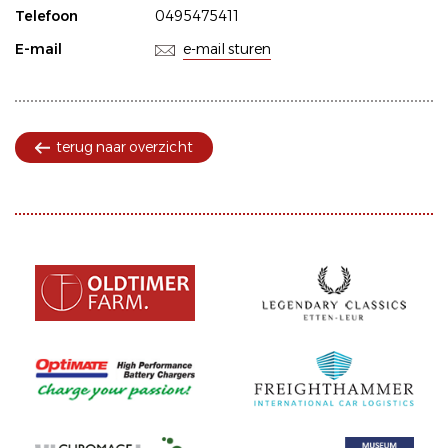
Telefoon
0495475411
E-mail
e-mail sturen
terug naar overzicht