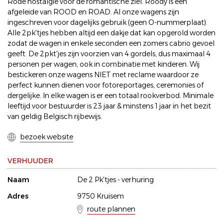
Rode nostalgie voor de romantische ziel. Roody is een
afgeleide van ROOD en ROAD. Al onze wagens zijn
ingeschreven voor dagelijks gebruik (geen O-nummerplaat).
Alle 2pk'tjes hebben altijd een dakje dat kan opgerold worden
zodat de wagen in enkele seconden een zomers cabrio gevoel
geeft. De 2pkt'jes zijn voorzien van 4 gordels, dus maximaal 4
personen per wagen, ook in combinatie met kinderen. Wij
bestickeren onze wagens NIET met reclame waardoor ze
perfect kunnen dienen voor fotoreportages, ceremonies of
dergelijke. In elke wagen is er een totaal rookverbod. Minimale
leeftijd voor bestuurder is 23 jaar & minstens 1 jaar in het bezit
van geldig Belgisch rijbewijs.
bezoek website
VERHUUDER
Naam
De 2 Pk'tjes - verhuring
Adres
9750 Kruisem
route plannen