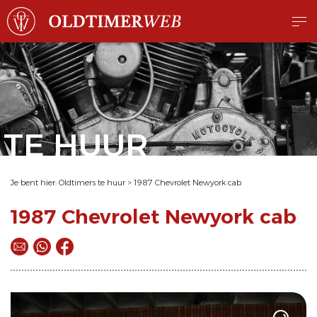
TE HUUR
Je bent hier:
Oldtimers te huur
>
1987 Chevrolet Newyork cab
1987 Chevrolet Newyork cab