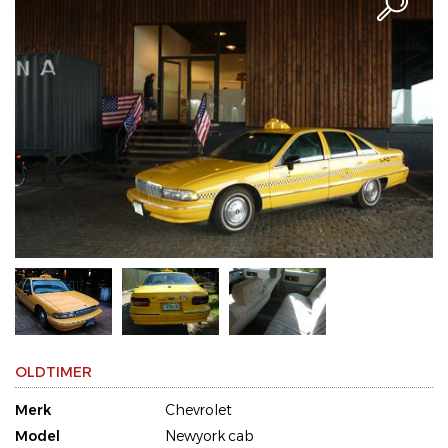
OLDTIMER
Merk
Chevrolet
Model
Newyork cab