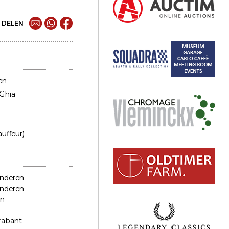
DELEN
en
Ghia
auffeur)
anderen
anderen
en
rabant