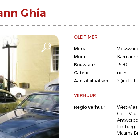
ann Ghia
OLDTIMER
Merk
Volkswag
Model
Karmann 
Bouwjaar
1970
Cabrio
neen
Aantal plaatsen
2 (incl. ch
VERHUUR
Regio verhuur
West-Vla
Oost-Vla
Antwerp
Limburg
Vlaams-B