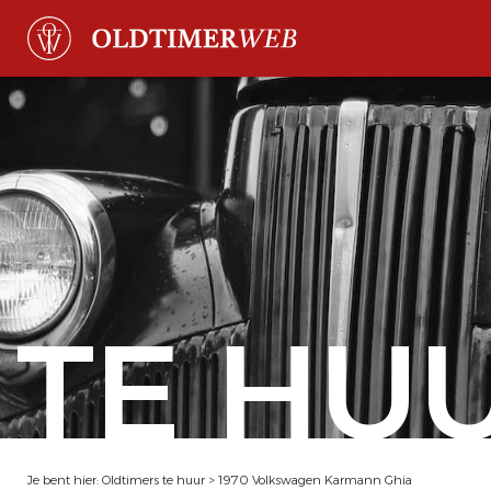
TE HU
Je bent hier:
Oldtimers te huur
>
1970 Volkswagen Karmann Ghia