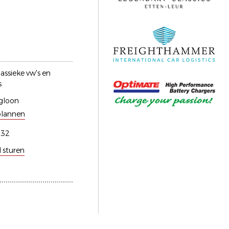
assieke vw's en
s
gloon
plannen
332
l sturen