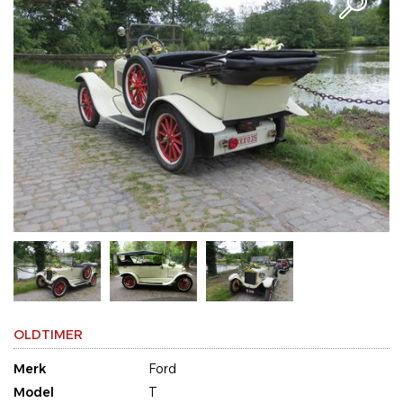
OLDTIMER
Merk
Ford
Model
T