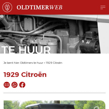
TE HUUR
Je bent hier:
Oldtimers te huur
>
1929 Citroën
1929 Citroën