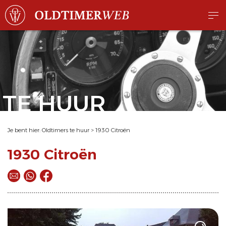
TE HUUR
Je bent hier:
Oldtimers te huur
>
1930 Citroën
1930 Citroën