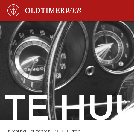
TE HU
Je bent hier:
Oldtimers te huur
>
1930 Citroën