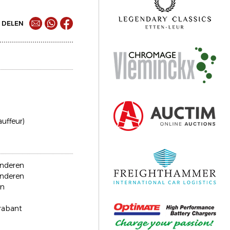
DELEN
auffeur)
anderen
anderen
en
rabant