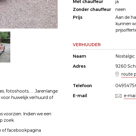
Met chauffeur
ja
Zonder chauffeur
neen
Prijs
Aan de han
kunnen wij
prijsoffert
VERHUUDER
Naam
Nostalgic
Adres
9260 Sche
route 
Telefoon
04954754
 fotoshoots, ... .Jarenlange
E-mail
e-mai
 voor huwelijk verhuurd of
voorzien. Indien we een
op zoek.
be of facebookpagina