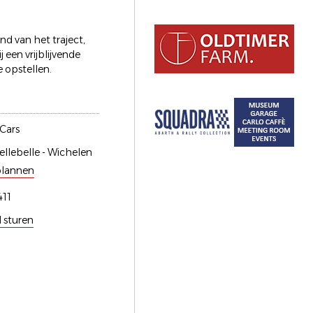
d van het traject,
 een vrijblijvende
e opstellen.
 Cars
llebelle - Wichelen
plannen
11
l sturen