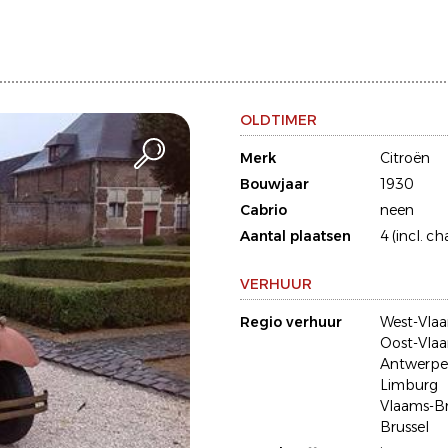
OLDTIMER
Merk
Citroën
Bouwjaar
1930
Cabrio
neen
Aantal plaatsen
4 (incl. ch
VERHUUR
Regio verhuur
West-Vla
Oost-Vla
Antwerp
Limburg
Vlaams-B
Brussel