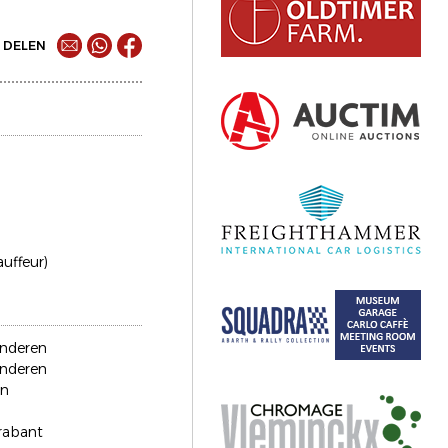
DELEN
auffeur)
anderen
anderen
en
rabant