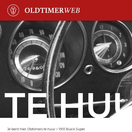
TE HU
Je bent hier:
Oldtimers te huur
>
1951 Buick Super