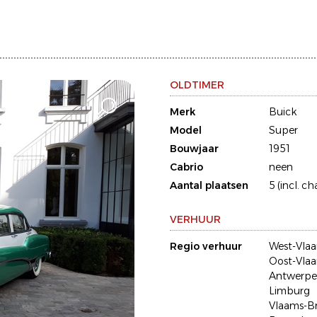
OLDTIMER
Merk
Buick
Model
Super
Bouwjaar
1951
Cabrio
neen
Aantal plaatsen
5 (incl. ch
VERHUUR
Regio verhuur
West-Vla
Oost-Vla
Antwerp
Limburg
Vlaams-B