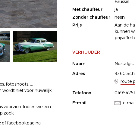
Brussel
Met chauffeur
ja
Zonder chauffeur
neen
Prijs
Aan de han
kunnen wij
prijsoffert
VERHUUDER
Naam
Nostalgic
Adres
9260 Sche
route 
 fotoshoots, ... .
 wordt niet voor huwelijk
Telefoon
04954754
E-mail
e-mai
voorzien. Indien we een
op zoek.
be of facebookpagina