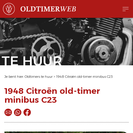
TE HUUR
Je bent hier:
Oldtimers te huur
>
1948 Citroën old-timer minibus C23
1948 Citroën old-timer
minibus C23