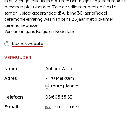
in dit zeer gezellig klein old-timer minibusje kan je met max. 14
personen plaatsnemen. Zeer gezellig met heel de familie
samen ... sfeer gegarandeerd! Al bijna 30 jaar officieel
ceremonie-ervaring waarvan bijna 25 jaar met old-timer
ceremoniebussen.
Verhuur in gans België en Nederland.
bezoek website
VERHUUDER
Naam
Antique Auto
Adres
2170 Merksem
route plannen
Telefoon
03/605 55 33
E-mail
e-mail sturen