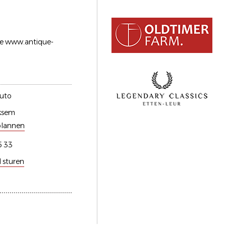
te www.antique-
Auto
ksem
plannen
5 33
l sturen