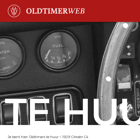
TE HU
Je bent hier:
Oldtimers te huur
>
1929 Citroën C4