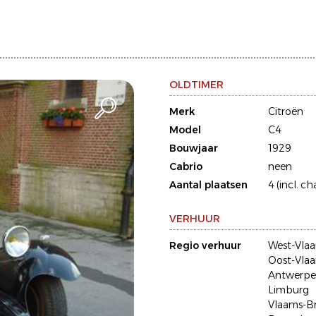
OLDTIMER
Merk
Citroën
Model
C4
Bouwjaar
1929
Cabrio
neen
Aantal plaatsen
4 (incl. ch
VERHUUR
Regio verhuur
West-Vla
Oost-Vla
Antwerp
Limburg
Vlaams-B