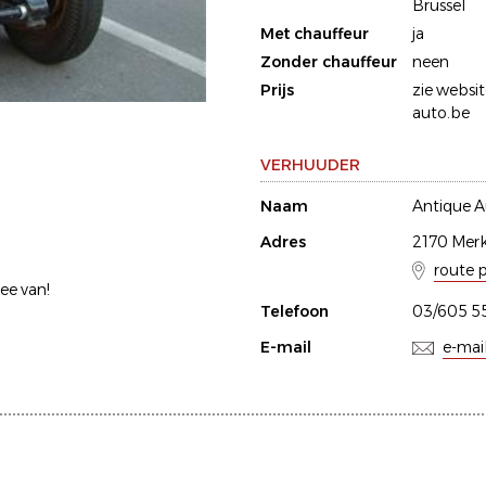
Brussel
Met chauffeur
ja
Zonder chauffeur
neen
Prijs
zie websi
auto.be
VERHUUDER
Naam
Antique 
Adres
2170 Mer
route 
mee van!
Telefoon
03/605 5
E-mail
e-mai