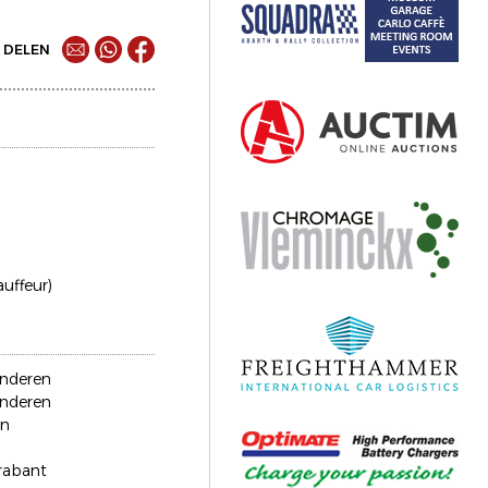
DELEN
auffeur)
anderen
anderen
en
rabant