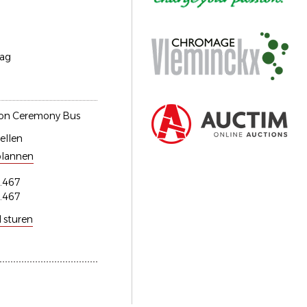
aag
on Ceremony Bus
ellen
plannen
.467
.467
l sturen