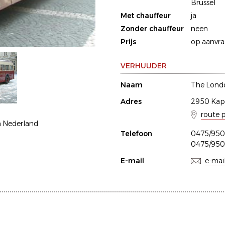
Brussel
Met chauffeur
ja
Zonder chauffeur
neen
Prijs
op aanvr
VERHUUDER
Naam
The Lond
Adres
2950 Kap
route 
n Nederland
Telefoon
0475/950
0475/950
E-mail
e-mai