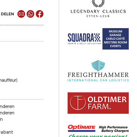
DELEN
chauffeur)
anderen
anderen
en
rabant