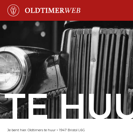
TE HU
Je bent hier:
Oldtimers te huur
>
1947 Bristol L6G