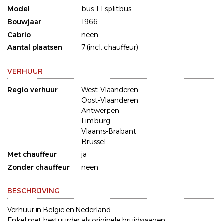
Model
bus T1 splitbus
Bouwjaar
1966
Cabrio
neen
Aantal plaatsen
7 (incl. chauffeur)
VERHUUR
Regio verhuur
West-Vlaanderen
Oost-Vlaanderen
Antwerpen
Limburg
Vlaams-Brabant
Brussel
Met chauffeur
ja
Zonder chauffeur
neen
BESCHRIJVING
Verhuur in België en Nederland.
Enkel met bestuurder als originele bruidswagen,