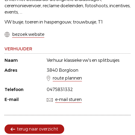
ceremonievervoer, reclame doeleinden, fotoshoots, incentives,
events, ...
VW busje, toeren in haspengouw, trouwbusje, T1
bezoek website
VERHUUDER
Naam
Verhuur klassieke vw's en splitbusjes
Adres
3840 Borgloon
route plannen
Telefoon
0475831332
E-mail
e-mail sturen
terug naar overzicht