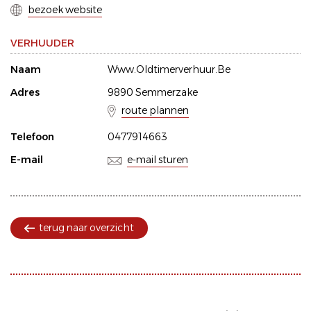
bezoek website
VERHUUDER
Naam
Www.Oldtimerverhuur.Be
Adres
9890 Semmerzake
route plannen
Telefoon
0477914663
E-mail
e-mail sturen
terug naar overzicht