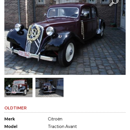
OLDTIMER
Merk
Citroën
Model
Traction Avant