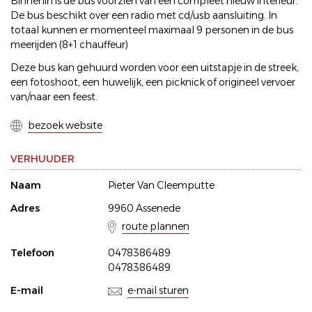
Binnenin is de bus voorzien van een compleet nieuw interieur.
De bus beschikt over een radio met cd/usb aansluiting. In
totaal kunnen er momenteel maximaal 9 personen in de bus
meerijden (8+1 chauffeur)
Deze bus kan gehuurd worden voor een uitstapje in de streek,
een fotoshoot, een huwelijk, een picknick of origineel vervoer
van/naar een feest.
bezoek website
VERHUUDER
Naam
Pieter Van Cleemputte
Adres
9960 Assenede
route plannen
Telefoon
0478386489
0478386489
E-mail
e-mail sturen