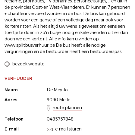
reclame, promoties, TV opnames, personeelsuitjes, … en dit in
de provincies Oost-en West-Vlaanderen. Er kunnen 7 personen
+ chauffeur vervoerd worden in de bus. De bus kan gehuurd
worden voor een ganse of een volledige dag maar ook voor
kortere ritten. Als het altijd uw wens is geweest om eens een
toertje te doen in zo'n busje, nodig enkele vrienden uit en dan
doen we een korte rit. Alle info kan u vinden op
www.splitbusverhuur.be De bus heeft alle nodige
vergunningen en de bestuurder heeft een bestuurderspas.
bezoek website
VERHUUDER
Naam
De Mey Jo
Adres
9090 Melle
route plannen
Telefoon
0485757848
E-mail
e-mail sturen