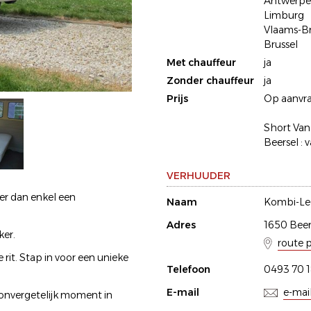
Antwerp
Limburg
Vlaams-B
Brussel
Met chauffeur
ja
Zonder chauffeur
ja
Prijs
Op aanvra
Short Van
Beersel : 
VERHUUDER
er dan enkel een
Naam
Kombi-Le
Adres
1650 Beer
ker.
route 
rit. Stap in voor een unieke
Telefoon
0493 70 1
E-mail
e-mai
 onvergetelijk moment in