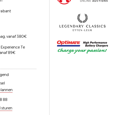
en
rabant
ag, vanaf 380€
 Experience Te
vanaf 89€
gend
sel
plannen
8 88
l sturen