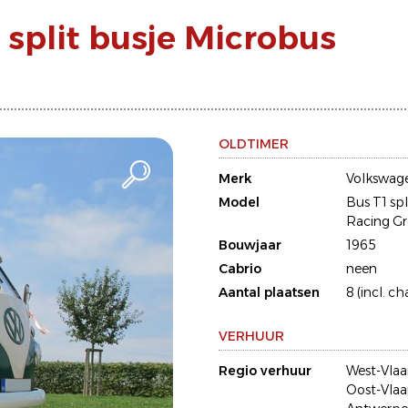
 split busje Microbus
OLDTIMER
Merk
Volkswag
Model
Bus T1 spl
Racing G
Bouwjaar
1965
Cabrio
neen
Aantal plaatsen
8 (incl. ch
VERHUUR
Regio verhuur
West-Vla
Oost-Vla