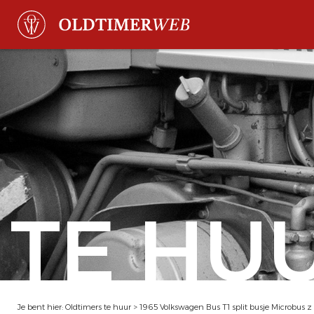
TE HU
Je bent hier:
Oldtimers te huur
>
1965 Volkswagen Bus T1 split busje Microbus 