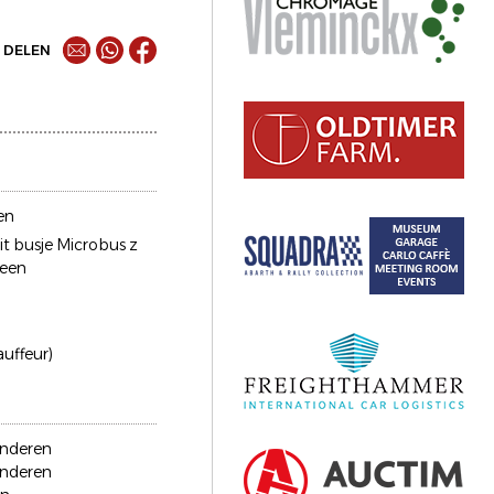
DELEN
en
it busje Microbus z
reen
auffeur)
anderen
anderen