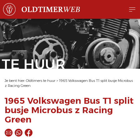
TE HUUR
Je bent hier:
Oldtimers te huur
>
1965 Volkswagen Bus T1 split busje Microbus
z Racing Green
1965 Volkswagen Bus T1 split
busje Microbus z Racing
Green