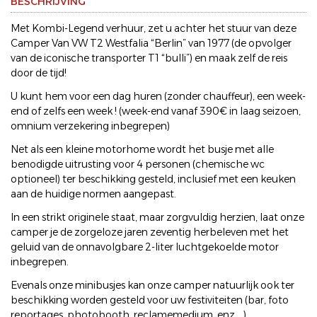
BESCHRIJVING
Met Kombi-Legend verhuur, zet u achter het stuur van deze
Camper Van VW T2 Westfalia “Berlin” van 1977 (de opvolger
van de iconische transporter T1 “bulli”) en maak zelf de reis
door de tijd!
U kunt hem voor een dag huren (zonder chauffeur), een week-
end of zelfs een week ! (week-end vanaf 390€ in laag seizoen,
omnium verzekering inbegrepen)
Net als een kleine motorhome wordt het busje met alle
benodigde uitrusting voor 4 personen (chemische wc
optioneel) ter beschikking gesteld, inclusief met een keuken
aan de huidige normen aangepast.
In een strikt originele staat, maar zorgvuldig herzien, laat onze
camper je de zorgeloze jaren zeventig herbeleven met het
geluid van de onnavolgbare 2-liter luchtgekoelde motor
inbegrepen.
Evenals onze minibusjes kan onze camper natuurlijk ook ter
beschikking worden gesteld voor uw festiviteiten (bar, foto
reportages, photobooth, reclamemedium, enz ...)