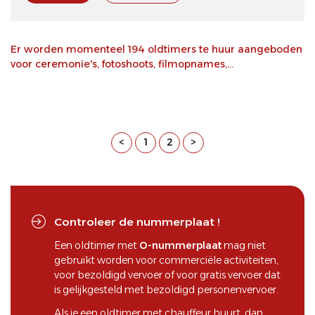
Er worden momenteel 194 oldtimers te huur aangeboden
voor ceremonie's, fotoshoots, filmopnames,...
<
1
2
>
Controleer de nummerplaat !
Een oldtimer met
O-nummerplaat
mag niet
gebruikt worden voor commerciële activiteiten,
voor bezoldigd vervoer of voor gratis vervoer dat
is gelijkgesteld met bezoldigd personenvervoer.
Als je een oldtimer met chauffeur huurt, dan