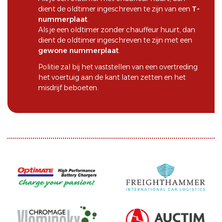
dient de oldtimer ingeschreven te zijn van een
T-
nummerplaat
.
Als je een oldtimer zonder chauffeur huurt, dan
dient de oldtimer ingeschreven te zijn met een
gewone nummerplaat
.
Politie zal bij het vaststellen van een overtreding
het voertuig aan de kant laten zetten en het
misdrijf beboeten.