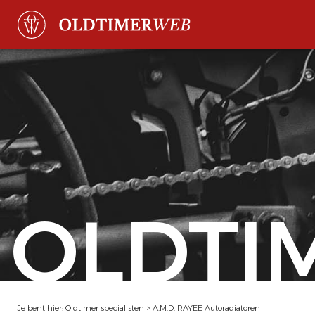
OLDTI
Je bent hier:
Oldtimer specialisten
>
A.M.D. RAYEE Autoradiatoren