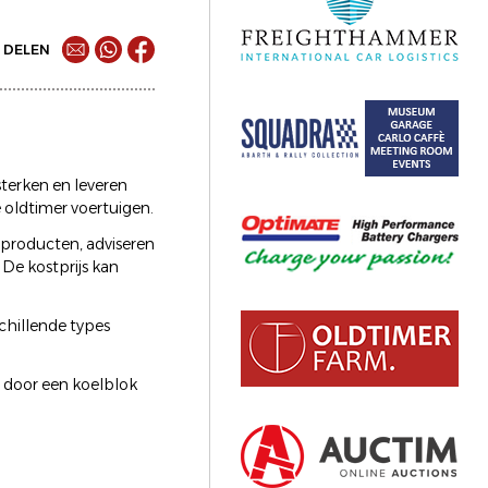
DELEN
sterken en leveren
e oldtimer voertuigen.
 producten, adviseren
De kostprijs kan
chillende types
n door een koelblok