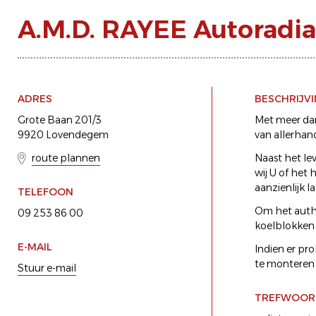
A.M.D. RAYEE Autoradi
ADRES
BESCHRIJV
Grote Baan 201/3
Met meer dan 
9920 Lovendegem
van allerhand
route plannen
Naast het le
wij U of het
aanzienlijk 
TELEFOON
Om het authe
09 253 86 00
koelblokken 
E-MAIL
Indien er pr
te monteren 
Stuur e-mail
TREFWOOR