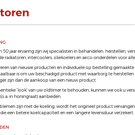
atoren
ING
50 jaar ervaring zijn wij specialisten in behandelen, herstellen, ver
e radiatoren, intercoolers, oliekoelers en airco-onderdelen voor all
veren van nieuwe producten en individuele op bestelling gemaakte
 haalbaar is om uw beschadigd product met waarborg te herstellen. 
lager zijn dan de aankoop van een nieuw product.
ntieke 'look' van uw oldtimer te behouden, kunnen we ook u vers
(o.a. in honingraat) aanbieden.
oblemen zijn met de koeling, wordt het origineel product vervange
die een betere koelcapaciteit en een langere levensduur verzekert.
DEN