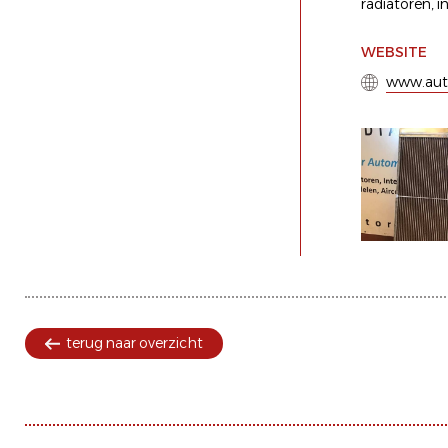
radiatoren
,
i
WEBSITE
www.auto
terug naar overzicht