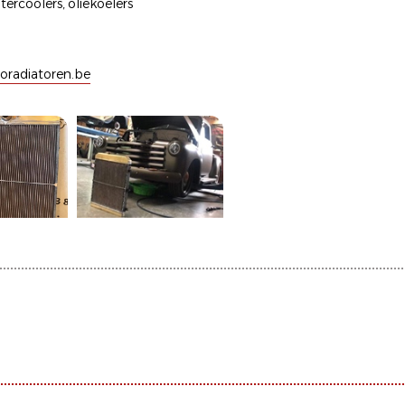
ntercoolers
,
oliekoelers
radiatoren.be