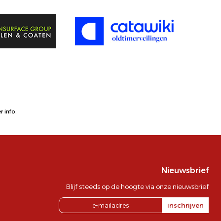
 info.
Nieuwsbrief
Blijf steeds op de hoogte via onze nieuwsbrief
inschrijven