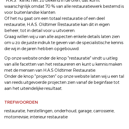
"H.A.S." klinkt niet zo bekend in de oren, dat komt
waarschijnlijk omdat 70 % van alle restauratiewerk bestemd is
voor buitenlandse klanten.
Of het nu gaat om een totaal restauratie of een deel
restauratie, H.A.S. Oldtimer Restauratie kan dit in eigen
beheer, tot in detail voor u uitvoeren.
Graag willen wij u van alle aspecten enkele details laten zien
om u zo de juiste indruk te geven van de specialistische kennis
die wij in de jaren hebben opgebouwd.
Op onze website onder de knop "restauratie" vindt u uitleg
van alle facetten van het restaureren en kunt u kennis maken
met de mensen van H.A.S Oldtimer Restauratie.
Onder de knop "projecten" op onze website laten wij u een tal
van reeds uitgevoerde projecten zien vanaf de beginfase tot
aan het uiteindelijke resultaat.
TREFWOORDEN
restauratie
,
herstellingen
,
onderhoud
,
garage
,
carrosserie
,
motorrevisie
,
interieur restauratie